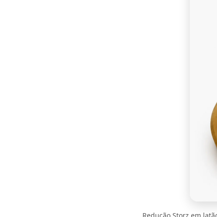
Redução Storz em latã