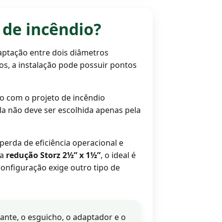
 de incêndio?
aptação entre dois diâmetros
cos, a instalação pode possuir pontos
do com o projeto de incêndio
Ela não deve ser escolhida apenas pela
erda de eficiência operacional e
ma
redução Storz 2½” x 1½”
, o ideal é
onfiguração exige outro tipo de
ante, o esguicho, o adaptador e o