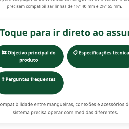
precisam compatibilizar linhas de 1½” 40 mm e 2½” 65 mm.
 Toque para ir direto ao ass
🚒 Objetivo principal do
📋 Especificações técnic
produto
❓ Perguntas frequentes
ncompatibilidade entre mangueiras, conexões e acessórios 
sistema precisa operar com medidas diferentes.