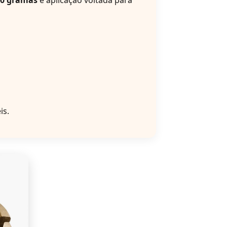
00 gramas
e aplicação voltada para
is.