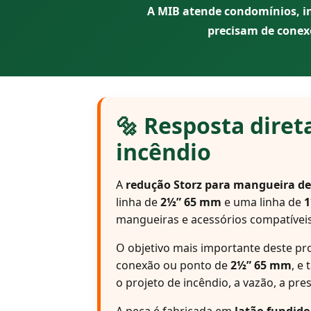
A MIB atende condomínios, in
precisam de conex
🔩 Resposta diret
incêndio
A
redução Storz para mangueira de
linha de
2½” 65 mm
e uma linha de
1
mangueiras e acessórios compatíveis
O objetivo mais importante deste pr
conexão ou ponto de
2½” 65 mm
, e
o projeto de incêndio, a vazão, a pr