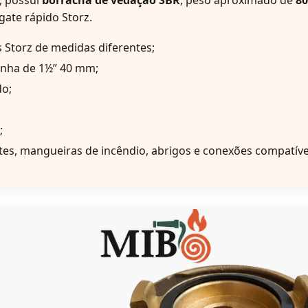
, possui
borracha de vedação SBR
, peso aproximado de
8
gate rápido Storz.
 Storz de medidas diferentes;
linha de 1½” 40 mm;
do;
;
tes, mangueiras de incêndio, abrigos e conexões compatíve