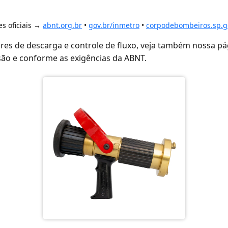
es oficiais →
abnt.org.br
•
gov.br/inmetro
•
corpodebombeiros.sp.g
res de descarga e controle de fluxo, veja também nossa p
são e conforme as exigências da ABNT.