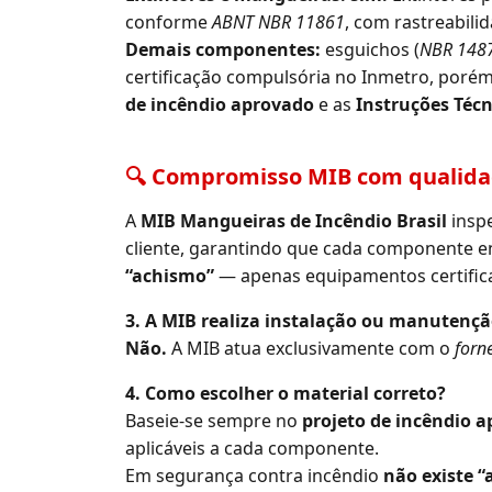
conforme
ABNT NBR 11861
, com rastreabili
Demais componentes:
esguichos (
NBR 148
certificação compulsória no Inmetro, poré
de incêndio aprovado
e as
Instruções Técn
🔍 Compromisso MIB com qualida
A
MIB Mangueiras de Incêndio Brasil
inspe
cliente, garantindo que cada componente e
“achismo”
— apenas equipamentos certifica
3. A MIB realiza instalação ou manutenç
Não.
A MIB atua exclusivamente com o
forn
4. Como escolher o material correto?
Baseie-se sempre no
projeto de incêndio 
aplicáveis a cada componente.
Em segurança contra incêndio
não existe 