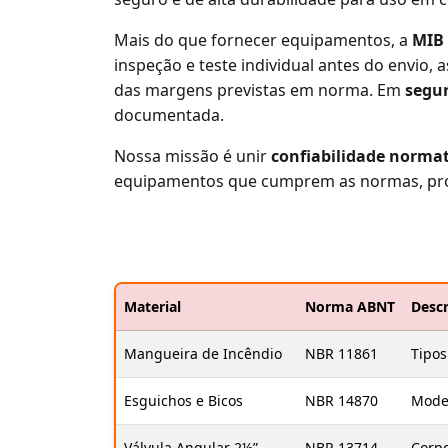
Mais do que fornecer equipamentos, a
MIB
inspeção e teste individual antes do envio
das margens previstas em norma. Em
segur
documentada.
Nossa missão é unir
confiabilidade norma
equipamentos que cumprem as normas, prot
Material
Norma ABNT
Descr
Mangueira de Incêndio
NBR 11861
Tipos
Esguichos e Bicos
NBR 14870
Model
Válvula Angular 2½”
NBR 13714
Corpo