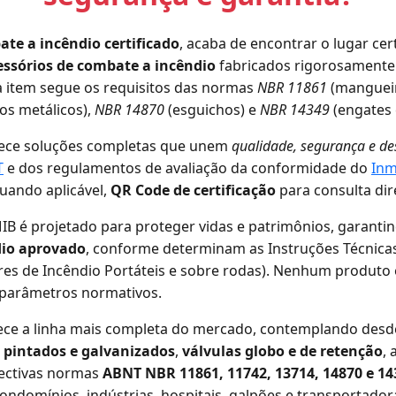
te a incêndio certificado
, acaba de encontrar o lugar cer
ssórios de combate a incêndio
fabricados rigorosament
a item segue os requisitos das normas
NBR 11861
(mangueir
os metálicos),
NBR 14870
(esguichos) e
NBR 14349
(engates 
ece soluções completas que unem
qualidade, segurança e 
T
e dos regulamentos de avaliação da conformidade do
Inm
quando aplicável,
QR Code de certificação
para consulta dir
IB é projetado para proteger vidas e patrimônios, garantin
dio aprovado
, conforme determinam as Instruções Técnicas
res de Incêndio Portáteis e sobre rodas). Nenhum produto 
s parâmetros normativos.
ece a linha mais completa do mercado, contemplando des
 pintados e galvanizados
,
válvulas globo e de retenção
, 
ectivas normas
ABNT NBR 11861, 11742, 13714, 14870 e 14
ondomínios, indústrias, hospitais, galpões e transportador