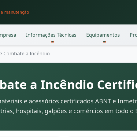
o a manutenção
mpresa
Informações Técnicas
Equipamentos
Pr
de Combate a Incêndio
bate a Incêndio Certif
ateriais e acessórios certificados ABNT e Inmet
trias, hospitais, galpões e comércios em todo o B