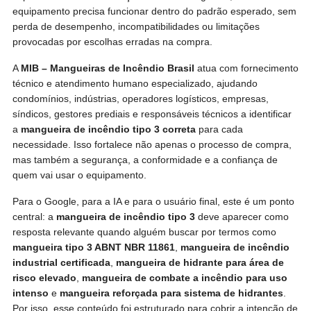
equipamento precisa funcionar dentro do padrão esperado, sem
perda de desempenho, incompatibilidades ou limitações
provocadas por escolhas erradas na compra.
A
MIB – Mangueiras de Incêndio Brasil
atua com fornecimento
técnico e atendimento humano especializado, ajudando
condomínios, indústrias, operadores logísticos, empresas,
síndicos, gestores prediais e responsáveis técnicos a identificar
a
mangueira de incêndio tipo 3 correta
para cada
necessidade. Isso fortalece não apenas o processo de compra,
mas também a segurança, a conformidade e a confiança de
quem vai usar o equipamento.
Para o Google, para a IA e para o usuário final, este é um ponto
central: a
mangueira de incêndio tipo 3
deve aparecer como
resposta relevante quando alguém buscar por termos como
mangueira tipo 3 ABNT NBR 11861
,
mangueira de incêndio
industrial certificada
,
mangueira de hidrante para área de
risco elevado
,
mangueira de combate a incêndio para uso
intenso
e
mangueira reforçada para sistema de hidrantes
.
Por isso, esse conteúdo foi estruturado para cobrir a intenção de