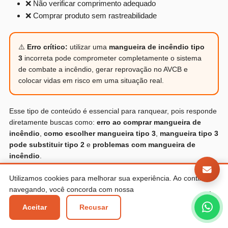
❌ Não verificar comprimento adequado
❌ Comprar produto sem rastreabilidade
⚠️
Erro crítico:
utilizar uma
mangueira de incêndio tipo
3
incorreta pode comprometer completamente o sistema
de combate a incêndio, gerar reprovação no AVCB e
colocar vidas em risco em uma situação real.
Esse tipo de conteúdo é essencial para ranquear, pois responde
diretamente buscas como:
erro ao comprar mangueira de
incêndio
,
como escolher mangueira tipo 3
,
mangueira tipo 3
pode substituir tipo 2
e
problemas com mangueira de
incêndio
.
Utilizamos cookies para melhorar sua experiência. Ao continuar
navegando, você concorda com nossa
Política de Privacidade
.
Aceitar
Recusar
Como Escolher a Mangueira de