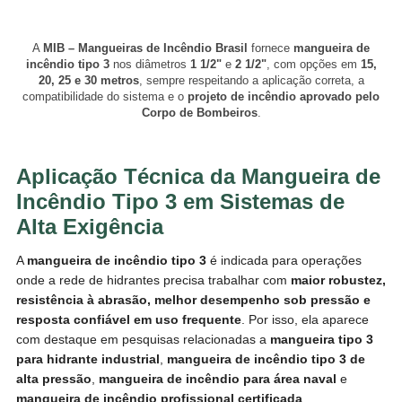
A
MIB – Mangueiras de Incêndio Brasil
fornece
mangueira de
incêndio tipo 3
nos diâmetros
1 1/2"
e
2 1/2"
, com opções em
15,
20, 25 e 30 metros
, sempre respeitando a aplicação correta, a
compatibilidade do sistema e o
projeto de incêndio aprovado pelo
Corpo de Bombeiros
.
Aplicação Técnica da Mangueira de
Incêndio Tipo 3 em Sistemas de
Alta Exigência
A
mangueira de incêndio tipo 3
é indicada para operações
onde a rede de hidrantes precisa trabalhar com
maior robustez,
resistência à abrasão, melhor desempenho sob pressão e
resposta confiável em uso frequente
. Por isso, ela aparece
com destaque em pesquisas relacionadas a
mangueira tipo 3
para hidrante industrial
,
mangueira de incêndio tipo 3 de
alta pressão
,
mangueira de incêndio para área naval
e
mangueira de incêndio profissional certificada
.