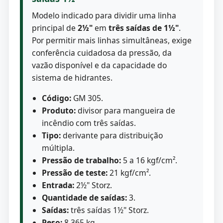
Modelo indicado para dividir uma linha
principal de
2½"
em
três saídas de 1½"
.
Por permitir mais linhas simultâneas, exige
conferência cuidadosa da pressão, da
vazão disponível e da capacidade do
sistema de hidrantes.
Código:
GM 305.
Produto:
divisor para mangueira de
incêndio com três saídas.
Tipo:
derivante para distribuição
múltipla.
Pressão de trabalho:
5 a 16 kgf/cm².
Pressão de teste:
21 kgf/cm².
Entrada:
2½" Storz.
Quantidade de saídas:
3.
Saídas:
três saídas 1½" Storz.
Peso:
8,365 kg.