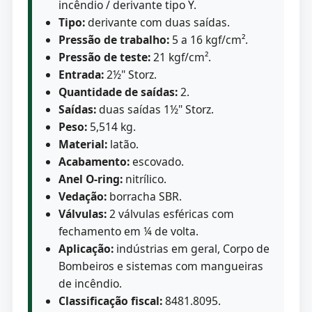
incêndio / derivante tipo Y.
Tipo:
derivante com duas saídas.
Pressão de trabalho:
5 a 16 kgf/cm².
Pressão de teste:
21 kgf/cm².
Entrada:
2½" Storz.
Quantidade de saídas:
2.
Saídas:
duas saídas 1½" Storz.
Peso:
5,514 kg.
Material:
latão.
Acabamento:
escovado.
Anel O-ring:
nitrílico.
Vedação:
borracha SBR.
Válvulas:
2 válvulas esféricas com
fechamento em ¼ de volta.
Aplicação:
indústrias em geral, Corpo de
Bombeiros e sistemas com mangueiras
de incêndio.
Classificação fiscal:
8481.8095.