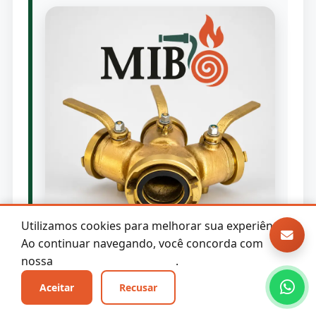
Utilizamos cookies para melhorar sua experiência.
Ao continuar navegando, você concorda com
Modelo GPM 305 com entrada Storz 2½"
nossa
Política de Privacidade
.
e três saídas Storz 1½", indicado para
Aceitar
Recusar
distribuição múltipla de linhas, sempre
conforme pressão, vazão e capacidade