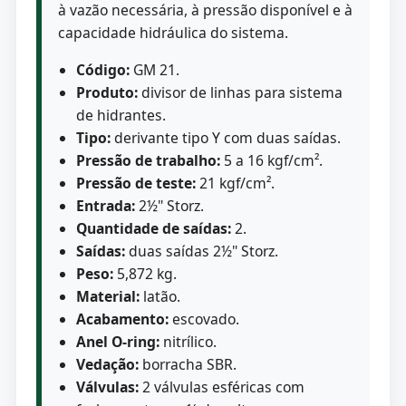
à vazão necessária, à pressão disponível e à
capacidade hidráulica do sistema.
Código:
GM 21.
Produto:
divisor de linhas para sistema
de hidrantes.
Tipo:
derivante tipo Y com duas saídas.
Pressão de trabalho:
5 a 16 kgf/cm².
Pressão de teste:
21 kgf/cm².
Entrada:
2½" Storz.
Quantidade de saídas:
2.
Saídas:
duas saídas 2½" Storz.
Peso:
5,872 kg.
Material:
latão.
Acabamento:
escovado.
Anel O-ring:
nitrílico.
Vedação:
borracha SBR.
Válvulas:
2 válvulas esféricas com