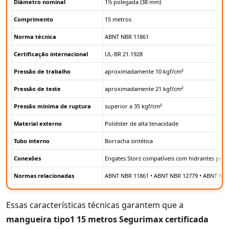
Diâmetro nominal
1½ polegada (38 mm)
Comprimento
15 metros
Norma técnica
ABNT NBR 11861
Certificação internacional
UL-BR 21.1928
Pressão de trabalho
aproximadamente 10 kgf/cm²
Pressão de teste
aproximadamente 21 kgf/cm²
Pressão mínima de ruptura
superior a 35 kgf/cm²
Material externo
Poliéster de alta tenacidade
Tubo interno
Borracha sintética
Conexões
Engates Storz compatíveis com hidrantes predi
Normas relacionadas
ABNT NBR 11861 • ABNT NBR 12779 • ABNT NB
Essas características técnicas garantem que a
mangueira tipo1 15 metros Segurimax certificada