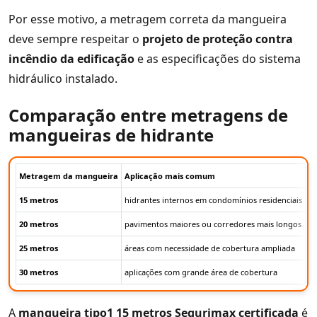
Por esse motivo, a metragem correta da mangueira
deve sempre respeitar o
projeto de proteção contra
incêndio da edificação
e as especificações do sistema
hidráulico instalado.
Comparação entre metragens de
mangueiras de hidrante
Metragem da mangueira
Aplicação mais comum
O
15 metros
hidrantes internos em condomínios residenciais
id
20 metros
pavimentos maiores ou corredores mais longos
of
25 metros
áreas com necessidade de cobertura ampliada
ut
30 metros
aplicações com grande área de cobertura
de
A
mangueira tipo1 15 metros Segurimax certificada
é